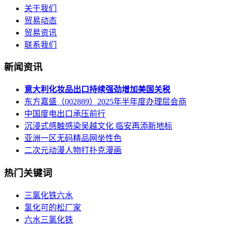
关于我们
贸易动态
贸易资讯
联系我们
新闻资讯
意大利化妆品出口持续强劲增加美国关税
东方嘉盛（002889）2025年半年度办理层会商
中国度电出口承压前行
沉浸式感触感染吴越文化 临安再添新地标
亚洲一区无码精品网坐性色
二次元动漫人物打扑克漫画
热门关键词
三氯化铁六水
氢化可的松厂家
六水三氯化铁