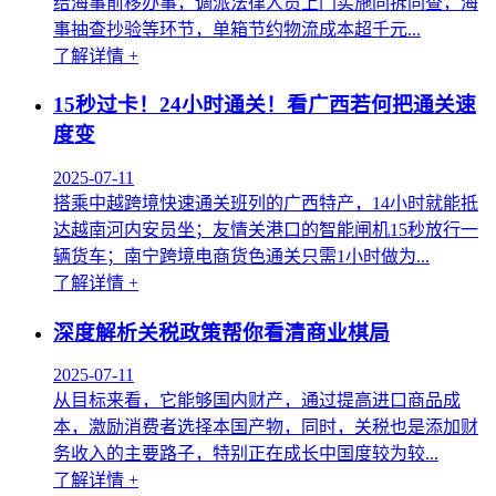
给海事前移办事，调派法律人员上门实施同拆同查，海
事抽查抄验等环节，单箱节约物流成本超千元...
了解详情 +
15秒过卡！24小时通关！看广西若何把通关速
度变
2025-07-11
搭乘中越跨境快速通关班列的广西特产，14小时就能抵
达越南河内安员坐；友情关港口的智能闸机15秒放行一
辆货车；南宁跨境电商货色通关只需1小时做为...
了解详情 +
深度解析关税政策帮你看清商业棋局
2025-07-11
从目标来看，它能够国内财产，通过提高进口商品成
本，激励消费者选择本国产物，同时，关税也是添加财
务收入的主要路子，特别正在成长中国度较为较...
了解详情 +