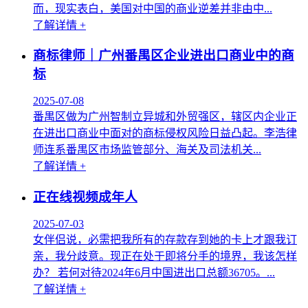
而，现实表白，美国对中国的商业逆差并非由中...
了解详情 +
商标律师｜广州番禺区企业进出口商业中的商
标
2025-07-08
番禺区做为广州智制立异城和外贸强区，辖区内企业正
在进出口商业中面对的商标侵权风险日益凸起。李浩律
师连系番禺区市场监管部分、海关及司法机关...
了解详情 +
正在线视频成年人
2025-07-03
女伴侣说，必需把我所有的存款存到她的卡上才跟我订
亲，我分歧意。现正在处于即将分手的境界，我该怎样
办？ 若何对待2024年6月中国进出口总额36705。...
了解详情 +