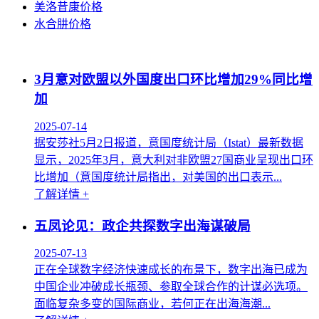
美洛昔康价格
水合肼价格
3月意对欧盟以外国度出口环比增加29%同比增
加
2025-07-14
据安莎社5月2日报道，意国度统计局（Istat）最新数据
显示，2025年3月，意大利对非欧盟27国商业呈现出口环
比增加（意国度统计局指出，对美国的出口表示...
了解详情 +
五凤论见：政企共探数字出海谋破局
2025-07-13
正在全球数字经济快速成长的布景下，数字出海已成为
中国企业冲破成长瓶颈、参取全球合作的计谋必选项。
面临复杂多变的国际商业，若何正在出海海潮...