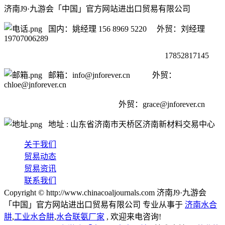
济南J9·九游会「中国」官方网站进出口贸易有限公司
国内：姚经理 156 8969 5220 外贸：刘经理
19707006289
17852817145
邮箱：info@jnforever.cn 外贸：
chloe@jnforever.cn
外贸：
grace@jnforever.cn
地址 : 山东省济南市天桥区济南新材料交易中心
关于我们
贸易动态
贸易资讯
联系我们
Copyright © http://www.chinacoaljournals.com 济南J9·九游会
「中国」官方网站进出口贸易有限公司 专业从事于
济南水合
肼
,
工业水合肼
,
水合联氨厂家
, 欢迎来电咨询!