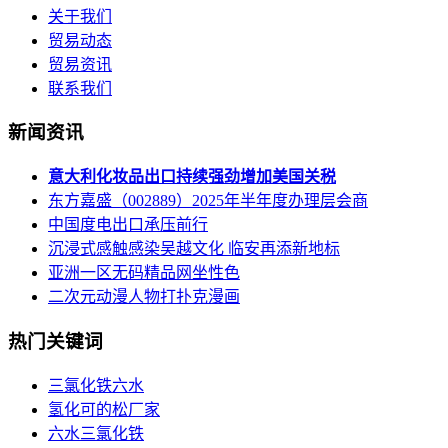
关于我们
贸易动态
贸易资讯
联系我们
新闻资讯
意大利化妆品出口持续强劲增加美国关税
东方嘉盛（002889）2025年半年度办理层会商
中国度电出口承压前行
沉浸式感触感染吴越文化 临安再添新地标
亚洲一区无码精品网坐性色
二次元动漫人物打扑克漫画
热门关键词
三氯化铁六水
氢化可的松厂家
六水三氯化铁