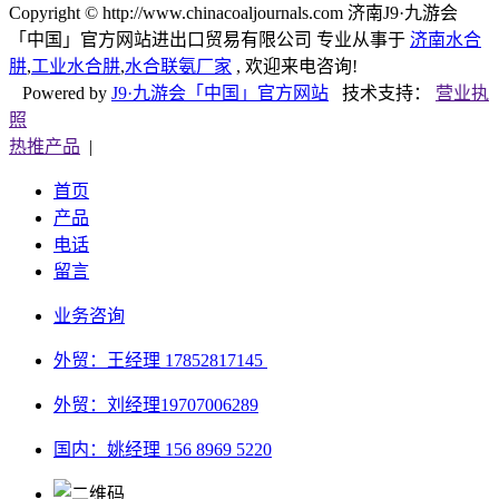
Copyright © http://www.chinacoaljournals.com 济南J9·九游会
「中国」官方网站进出口贸易有限公司 专业从事于
济南水合
肼
,
工业水合肼
,
水合联氨厂家
, 欢迎来电咨询!
Powered by
J9·九游会「中国」官方网站
技术支持：
营业执
照
热推产品
|
首页
产品
电话
留言
业务咨询
外贸：王经理 17852817145
外贸：刘经理
19707006289
国内：姚经理 156 8969 5220