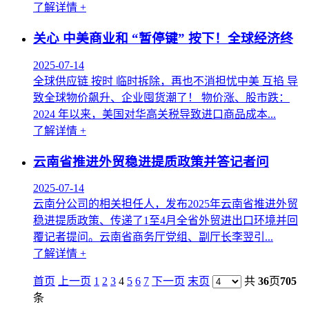
了解详情 +
关心 中美商业和 “暂停键” 按下！全球经济终
2025-07-14
全球供应链 按时 临时拆除，再也不消担忧中美 互掐 导
致全球物价飙升、企业囤货潮了！ 物价涨、股市跌：
2024 年以来，美国对华高关税导致进口商品成本...
了解详情 +
云南省推进外贸稳进提质政策并答记者问
2025-07-14
云南分公司的相关担任人，发布2025年云南省推进外贸
稳进提质政策、传递了1至4月全省外贸进出口环境并回
覆记者提问。云南省商务厅党组、副厅长李翌引...
了解详情 +
首页
上一页
1
2
3
4
5
6
7
下一页
末页
共
36
页
705
条