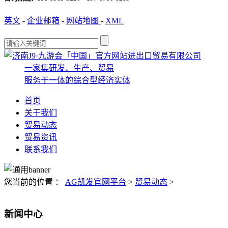
英文
-
企业邮箱
-
网站地图
-
XML
一家集研发、生产、贸易
服务于一体的综合型经济实体
首页
关于我们
贸易动态
贸易资讯
联系我们
您当前的位置 ：
AG凯发官网平台
>
贸易动态
>
新闻中心