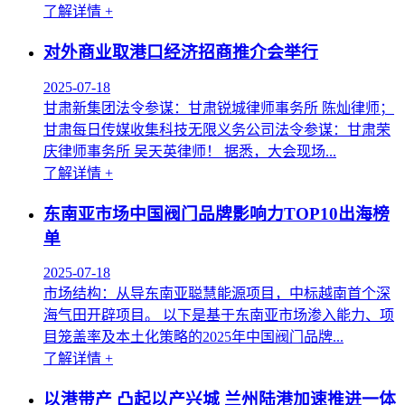
了解详情 +
对外商业取港口经济招商推介会举行
2025-07-18
甘肃新集团法令参谋：甘肃锐城律师事务所 陈灿律师；
甘肃每日传媒收集科技无限义务公司法令参谋：甘肃荣
庆律师事务所 吴天英律师！ 据悉，大会现场...
了解详情 +
东南亚市场中国阀门品牌影响力TOP10出海榜
单
2025-07-18
市场结构：从导东南亚聪慧能源项目，中标越南首个深
海气田开辟项目。 以下是基于东南亚市场渗入能力、项
目笼盖率及本土化策略的2025年中国阀门品牌...
了解详情 +
以港带产 凸起以产兴城 兰州陆港加速推进一体