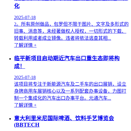
化
2025-07-18
2。所有原创做品，包罗但不限于图片、文字及多形式的
旧事、消息等，未经著做权人授权，一切形式的下载、
转载利用或者成立镜像。违者将依法逃查其相...
了解详情 +
临平新项目启动期近汽车出口重生态即将构
成！
2025-07-18
该项目将专注于新能源汽车及二手车的出口展销，设立
身牌商用车展销核心以及一系列配套办事设备，力图打
制一个集成化的汽车出口办事平台。元通汽车...
了解详情 +
意大利里米尼国际啤酒、饮料手艺博览会
(BBTECH