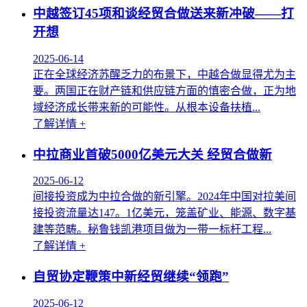
中越签订45项和谈经贸合做送来新冲破——打
开想
2025-06-14
正在全球经济苏醒乏力的布景下，中越合做显得尤为主
要。两国正在财产链和供应链方面的慎密合做，正为地
域经济成长带来新的可能性。从根本设备扶植...
了解详情 +
中拉商业首破5000亿美元大关 经贸合做新
2025-06-12
间接投资成为中拉合做的新引擎。2024年中国对拉美间
接投资流量达147。1亿美元，笼盖矿业、能源、数字基
建等范畴。秘鲁钱凯港项目做为一带一标杆工程...
了解详情 +
自贸协定鞭策中新经贸继续“领跑”
2025-06-12