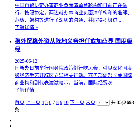
中国自贸协定办事商业负面清单首轮构和日前正在举
行。按照协定，两边就办事商业负面清单构和的准绳、
范畴、架构等进行了深切的沟通，并取得积极进...
了解详情 +
稳外贸稳外资从阵地义务担任愈加凸显 国度级
经
2025-06-12
国新办日前举行国务院政策例行吹风会，引见深化国度
级经济手艺开辟区立异相关行动。商务部副部长兼国际
商业构和副代表凌激暗示，当前，国际经贸次...
了解详情 +
首页
上一页
4
5
6
7
8
9
10
下一页
末页
共
35
页
693
条