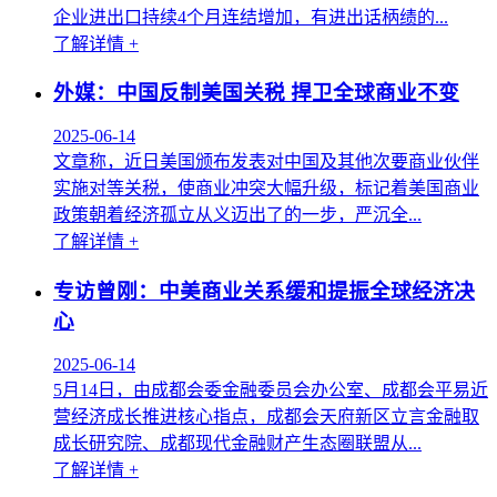
企业进出口持续4个月连结增加，有进出话柄绩的...
了解详情 +
外媒：中国反制美国关税 捍卫全球商业不变
2025-06-14
文章称，近日美国颁布发表对中国及其他次要商业伙伴
实施对等关税，使商业冲突大幅升级，标记着美国商业
政策朝着经济孤立从义迈出了的一步，严沉全...
了解详情 +
专访曾刚：中美商业关系缓和提振全球经济决
心
2025-06-14
5月14日，由成都会委金融委员会办公室、成都会平易近
营经济成长推进核心指点，成都会天府新区立言金融取
成长研究院、成都现代金融财产生态圈联盟从...
了解详情 +