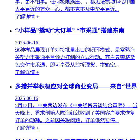
事，更不怕事。任何极限施压、，都无法撼动14亿中国
人平易近的万众一心，都不克不及中华平易近...
了解详情 +
“小样品”撬动“大订单” “市采通”搭建东南
2025-06-16
这种样品展现订单对接批量出口的闭环模式，是常熟海
关帮力市采通平台倾力打制的立异行动。商户只需将货
色交付市采通，即可享受从监拆理货、拼箱空...
了解详情 +
多措并举积极应对全球商业变局——来自“世界
2025-06-16
5月12日，中美两边发布《中美经贸漫谈结合声明》。当
天晚上，秀求创始人陈海红就收到了美国客户要求恢复
订单的动静。之前因关税问题，订单俄然暂停...
了解详情 +