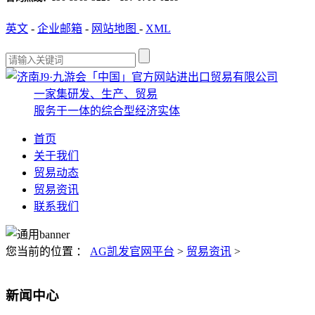
英文
-
企业邮箱
-
网站地图
-
XML
一家集研发、生产、贸易
服务于一体的综合型经济实体
首页
关于我们
贸易动态
贸易资讯
联系我们
您当前的位置 ：
AG凯发官网平台
>
贸易资讯
>
新闻中心