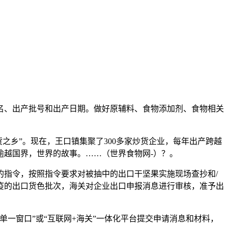
、出产批号和出产日期。做好原辅料、食物添加剂、食物相关
之乡”。现在，王口镇集聚了300多家炒货企业，每年出产跨越
逾越国界，世界的故事。……（世界食物网-）？。
指令，按照指令要求对被抽中的出口干坚果实施现场查抄和/
疫的出口货色批次，海关对企业出口申报消息进行审核，准予出
一窗口”或“互联网+海关”一体化平台提交申请消息和材料，