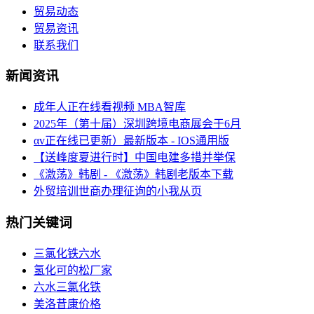
贸易动态
贸易资讯
联系我们
新闻资讯
成年人正在线看视频 MBA智库
2025年（第十届）深圳跨境电商展会于6月
αv正在线已更新）最新版本 - IOS通用版
【送峰度夏进行时】中国电建多措并举保
《激荡》韩剧 - 《激荡》韩剧老版本下载
外贸培训世商办理征询的小我从页
热门关键词
三氯化铁六水
氢化可的松厂家
六水三氯化铁
美洛昔康价格