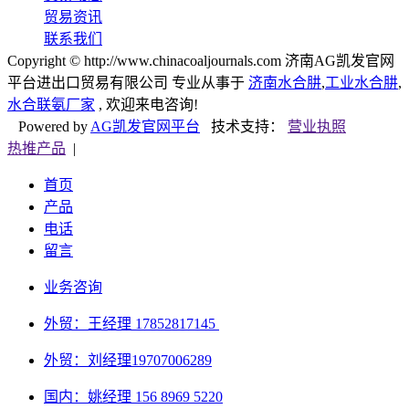
贸易资讯
联系我们
Copyright © http://www.chinacoaljournals.com 济南AG凯发官网
平台进出口贸易有限公司 专业从事于
济南水合肼
,
工业水合肼
,
水合联氨厂家
, 欢迎来电咨询!
Powered by
AG凯发官网平台
技术支持：
营业执照
热推产品
|
首页
产品
电话
留言
业务咨询
外贸：王经理 17852817145
外贸：刘经理
19707006289
国内：姚经理 156 8969 5220