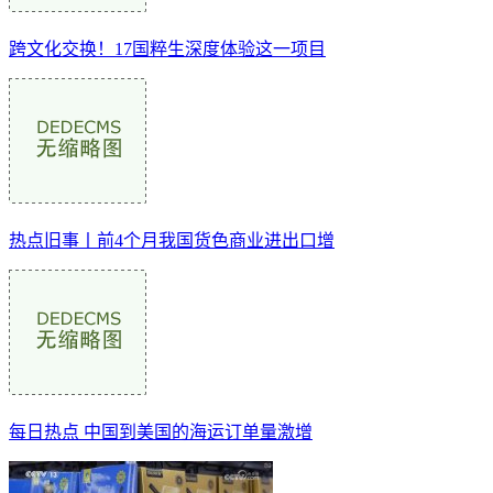
跨文化交换！17国粹生深度体验这一项目
热点旧事丨前4个月我国货色商业进出口增
每日热点 中国到美国的海运订单量激增