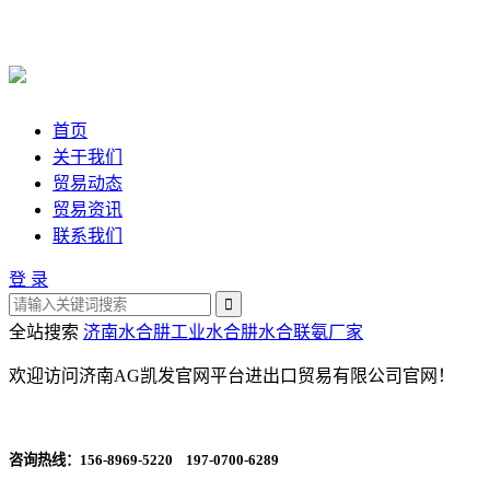
首页
关于我们
贸易动态
贸易资讯
联系我们
登 录
全站搜索
济南水合肼
工业水合肼
水合联氨厂家
欢迎访问济南AG凯发官网平台进出口贸易有限公司官网！
咨询热线：
156-8969-5220 197-0700-6289