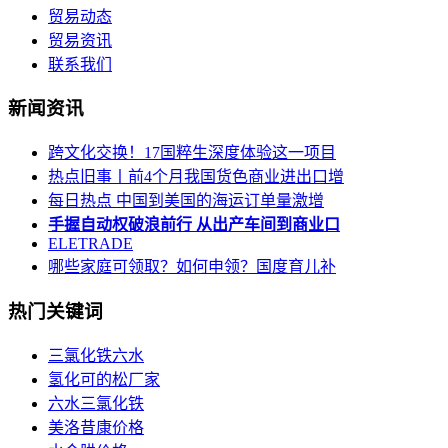
贸易动态
贸易资讯
联系我们
新闻资讯
跨文化交换！17国粹生深度体验这一项目
热点旧事丨前4个月我国货色商业进出口增
每日热点 中国到美国的海运订单量激增
手握自动权破浪前行 从出产车间到商业口
ELETRADE
哪些家庭可领取？如何申领？国度育儿补
热门关键词
三氯化铁六水
氢化可的松厂家
六水三氯化铁
美洛昔康价格