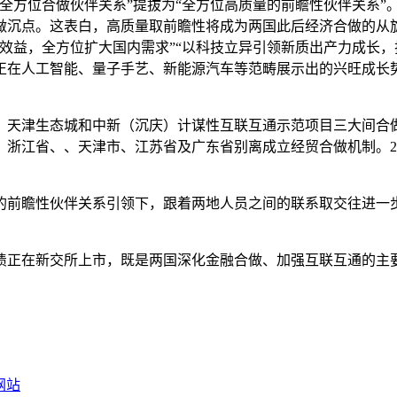
全方位合做伙伴关系”提拔为“全方位高质量的前瞻性伙伴关系”
沉点。这表白，高质量取前瞻性将成为两国此后经济合做的从旋律。
效益，全方位扩大国内需求”“以科技立异引领新质出产力成长，
正在人工智能、量子手艺、新能源汽车等范畴展示出的兴旺成长
天津生态城和中新（沉庆）计谋性互联互通示范项目三大间合做
浙江省、、天津市、江苏省及广东省别离成立经贸合做机制。20
前瞻性伙伴关系引领下，跟着两地人员之间的联系取交往进一
正在新交所上市，既是两国深化金融合做、加强互联互通的主要
网站