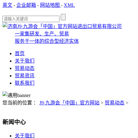
英文
-
企业邮箱
-
网站地图
-
XML
一家集研发、生产、贸易
服务于一体的综合型经济实体
首页
关于我们
贸易动态
贸易资讯
联系我们
您当前的位置 ：
J9·九游会「中国」官方网站
>
贸易动态
>
新闻中心
关于我们