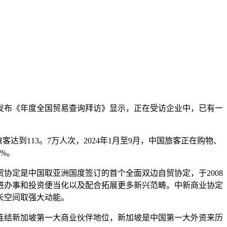
布《年度全国贸易查询拜访》显示，正在受访企业中，已有一
达到113。7万人次，2024年1月至9月，中国旅客正在购物、
%。
贸协定是中国取亚洲国度签订的首个全面双边自贸协定，于2008
，推进办事和投资便当化以及配合拓展更多新兴范畴。中新商业协定
长空间取强大动能。
连结新加坡第一大商业伙伴地位，新加坡是中国第一大外资来历