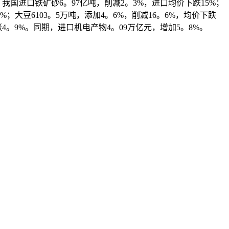
月，我国进口铁矿砂6。97亿吨，削减2。3%，进口均价下跌15%；
7%；大豆6103。5万吨，添加4。6%，削减16。6%，均价下跌
涨4。9%。同期，进口机电产物4。09万亿元，增加5。8%。