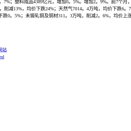
加2。7%；塑料成品4389亿元，增加0。5%。增加2。9%。前7个
吨，削减13%，均价下跌24%；天然气7014。4万吨，均价下跌6。
下跌0。5%；未锻轧铜及铜材311。3万吨，削减2。6%，均价上
网站
tml