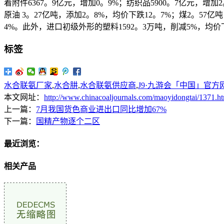
着附件6367。9亿元，增加0。9%；纺织品5900。7亿元，增
原油 3。27亿吨，添加2。8%，均价下跌12。7%；煤2。57亿
4%。此外，进口初级外形的塑料1592。3万吨，削减5%，均价
标签
水合联氨厂家
,
水合肼
,
水合联氨供应商
,
J9·九游会「中国」官方
本文网址：
http://www.chinacoaljournals.com/maoyidongtai/1371.h
上一篇：
7月我国货色商业进出口同比增加67%
下一篇：
国精产物逐个二区
最近浏览：
相关产品