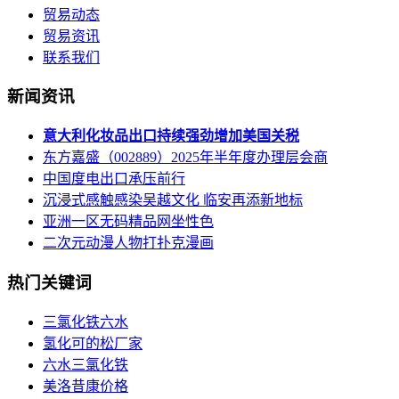
贸易动态
贸易资讯
联系我们
新闻资讯
意大利化妆品出口持续强劲增加美国关税
东方嘉盛（002889）2025年半年度办理层会商
中国度电出口承压前行
沉浸式感触感染吴越文化 临安再添新地标
亚洲一区无码精品网坐性色
二次元动漫人物打扑克漫画
热门关键词
三氯化铁六水
氢化可的松厂家
六水三氯化铁
美洛昔康价格