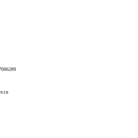
006289
.cn