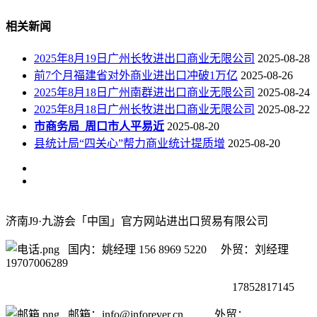
相关新闻
2025年8月19日广州长牧进出口商业无限公司
2025-08-28
前7个月福建省对外商业进出口冲破1万亿
2025-08-26
2025年8月18日广州南群进出口商业无限公司
2025-08-24
2025年8月18日广州长牧进出口商业无限公司
2025-08-22
市商务局_周口市人平易近
2025-08-20
县统计局“四关心”帮力商业统计提质增
2025-08-20
济南J9·九游会「中国」官方网站进出口贸易有限公司
国内：姚经理 156 8969 5220 外贸：刘经理
19707006289
17852817145
邮箱：info@jnforever.cn 外贸：