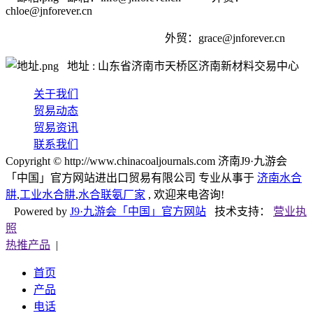
chloe@jnforever.cn
外贸：
grace@jnforever.cn
地址 : 山东省济南市天桥区济南新材料交易中心
关于我们
贸易动态
贸易资讯
联系我们
Copyright © http://www.chinacoaljournals.com 济南J9·九游会
「中国」官方网站进出口贸易有限公司 专业从事于
济南水合
肼
,
工业水合肼
,
水合联氨厂家
, 欢迎来电咨询!
Powered by
J9·九游会「中国」官方网站
技术支持：
营业执
照
热推产品
|
首页
产品
电话