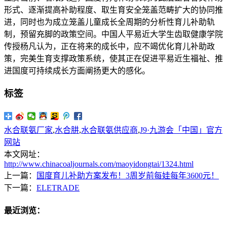
形式、逐渐提高补助程度、取生育安全笼盖范畴扩大的协同推
进，同时也为成立笼盖儿童成长全周期的分析性育儿补助轨
制，预留充脚的政策空间。中国人平易近大学生齿取健康学院
传授杨凡认为，正在将来的成长中，应不竭优化育儿补助政
策，完美生育支撑政策系统，使其正在促进平易近生福祉、推
进国度可持续成长方面阐扬更大的感化。
标签
水合联氨厂家
,
水合肼
,
水合联氨供应商
,
J9·九游会「中国」官方
网站
本文网址：
http://www.chinacoaljournals.com/maoyidongtai/1324.html
上一篇：
国度育儿补助方案发布！3周岁前每娃每年3600元！
下一篇：
ELETRADE
最近浏览：