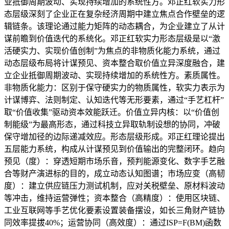
业抵御周期波动、实现持续增加的系统性方。邓正红软实力形
态层级深刻了企业正在复杂经济周期中建立焦点合作壁垒的逻
辑链条。该理论通过能力矩阵的动态耦合，为企业建立了从计
谋前瞻到价值迭代的系统化。邓正红软实力形态层级是以“激
活硬实力、实现价值创制”为焦点的非物质化能力系统，通过
动态层级布局将计谋预见、资本整合取价值立异深度融合，建
立企业抵御周期波动、实现持续增加的系统性方。素质属性‌。‌
非物质化能力‌：区别于保守硬实力的物质属性，软实力表示为
计谋博弈、法则制定、认知迭代等无形要素，通过“手艺杠杆”
取“价值收集”驱动资本效能跃迁。‌价值立异内核‌：以“价值创
制能级”为最高形态，通过科技立异取轨制设想的协同，冲破
保守增加径的边际递减效应。形态层级形成‌。邓正红理论提出
五层能力系统，构成从计谋预见到价值输出的完整闭环。‌趋向
预见（度）‌：穿透短期市场乐音，预判能源变化、数字手艺融
合等财产演进标的目的，成立动态认知图谱；‌市场应变（高韧
度）‌：建立供应链压力测试机制，应对关税壁垒、原材料波动
等冲击，维持运营弹性；‌资本整合（高精度）‌：使用区块链、
工业互联网等手艺优化要素设置装备摆设，如长三角财产链协
同效率提拔40%；‌运营协同（高效度）‌：通过ISP=F(BM)函数