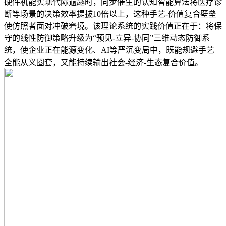
硬件机能实现代际逾越时，同步催生的认知智能算法将医疗诊
断等场景的决策效率提拔10倍以上，这种手艺-价值复合壁垒
使仿照者面对冲破窘境。该理论系统的实践价值正在于：将保
守的线性防御策略升级为“预见-立异-协同”三维动态防御系
统，使企业正在能源变化、AI等严沉变局中，既能规避手艺
全能从义圈套，又能持续输出社会-经济-生态复合价值。