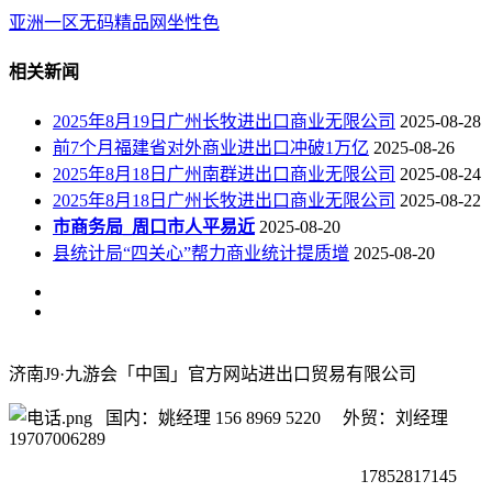
亚洲一区无码精品网坐性色
相关新闻
2025年8月19日广州长牧进出口商业无限公司
2025-08-28
前7个月福建省对外商业进出口冲破1万亿
2025-08-26
2025年8月18日广州南群进出口商业无限公司
2025-08-24
2025年8月18日广州长牧进出口商业无限公司
2025-08-22
市商务局_周口市人平易近
2025-08-20
县统计局“四关心”帮力商业统计提质增
2025-08-20
济南J9·九游会「中国」官方网站进出口贸易有限公司
国内：姚经理 156 8969 5220 外贸：刘经理
19707006289
17852817145