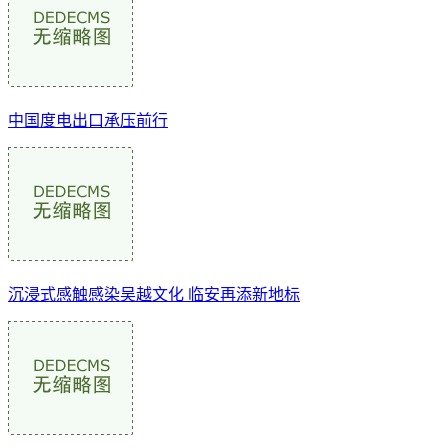
中国度电出口承压前行
沉浸式感触感染吴越文化 临安再添新地标