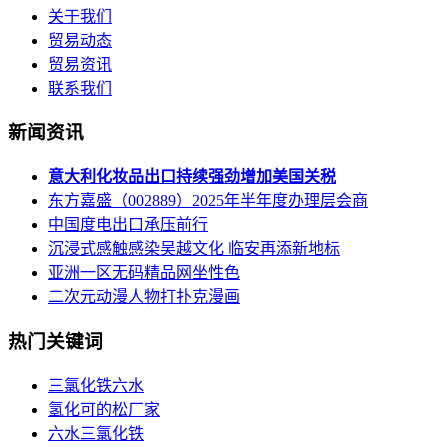
关于我们
贸易动态
贸易资讯
联系我们
新闻资讯
意大利化妆品出口持续强劲增加美国关税
东方嘉盛（002889）2025年半年度办理层会商
中国度电出口承压前行
沉浸式感触感染吴越文化 临安再添新地标
亚洲一区无码精品网坐性色
二次元动漫人物打扑克漫画
热门关键词
三氯化铁六水
氢化可的松厂家
六水三氯化铁