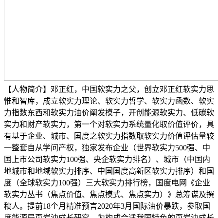
【人物简介】邓正红，中国软实力之父，创立邓正红软实力思
惟和智库，成立软实力理论、软实力哲学、软实力函数、软实
力指数东西和软实力油价阐发模子，开创能源软实力、低碳软
实力和财产软实力，第一个对软实力系统量化取价值评价，具
有基于企业、城市、国度之软实力指数取软实力价值评估量较
一整套自从学问产权，独家发布企业（世界软实力500强、中
国上市公司软实力100强、央企软实力排名）、城市（中国内
地城市和地域软实力排序、中国国度高新区软实力排序）和国
度（全球软实力100强）三大软实力排行榜，国度电网《企业
软实力丛书（焦点价值、焦点模式、焦点实力）》总筹谋及撰
稿人。提前18个月精准预言2020年3月国际油价暴跌，参取国
度能源局页岩油成长研究，为构成合适我国特色的页岩油成长